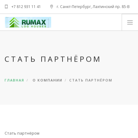
+7 812 931 11 41
г. Санкт-Петербург, Лахтинский пр. 85-В
info@tamakspb.ru
НОВЫЙ
ВТОРОЙ
СТАТЬ ПАРТНЁРОМ
ТРЕТИЙ
ЧЕТВЁРТЫЙ
ПЯТЫЙ
ГЛАВНАЯ
О КОМПАНИИ
СТАТЬ ПАРТНЁРОМ
ОТЗЫВЫ
ПРОЕКТЫ И ЦЕНЫ
ГАЛЕРЕЯ
RU
Стать партнёром