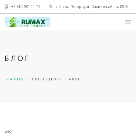
+7 812 931 11 41
г. Санкт-Петербург, Лахтинский пр. 85-В
info@tamakspb.ru
НОВЫЙ
ВТОРОЙ
БЛОГ
ТРЕТИЙ
ЧЕТВЁРТЫЙ
ПЯТЫЙ
ГЛАВНАЯ
ПРЕСС-ЦЕНТР
БЛОГ
ОТЗЫВЫ
ПРОЕКТЫ И ЦЕНЫ
ГАЛЕРЕЯ
RU
Блог